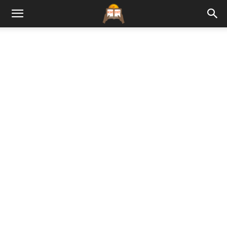
Bhajan
Lyrics