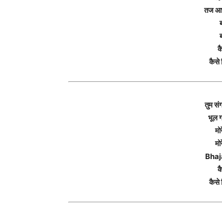
तज आभू
कै
कैसे 
तुम सं
भूल ग
मो
मो
Bhaj
कै
कैसे 