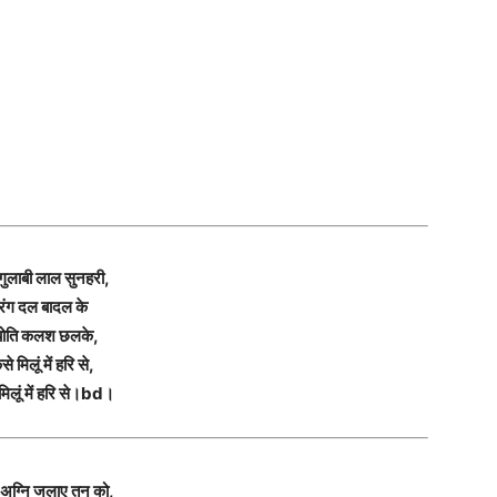
गुलाबी लाल सुनहरी,
रंग दल बादल के
योति कलश छलके,
से मिलूं में हरि से,
मिलूं में हरि से।bd।
 अग्नि जलाए तन को,