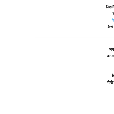
निशदि
व
क
कैसे 
आप 
घर आँ
कै
कैसे 