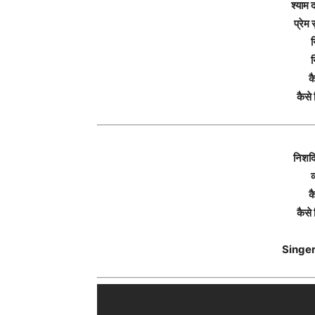
श्याम
प्रेम
न
न
कै
कैसे 
निशदि
व
कै
कैसे 
Singer