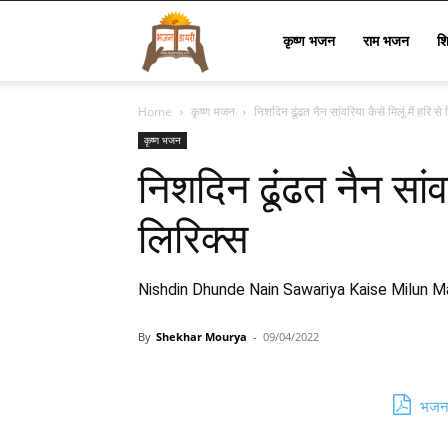
Bhajan
कृष्ण भजन
राम भजन
श
Home
कृष्ण भजन
निशदिन ढूंढत नैन सांवरिया कैसे मिलूं में हरि से
Lyrics
कृष्ण भजन
निशदिन ढूंढत नैन सांवरि
लिरिक्स
Nishdin Dhunde Nain Sawariya Kaise Milun Ma
By
Shekhar Mourya
-
09/04/2022
भजन 