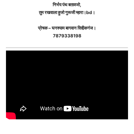
निर्भय पंथ बतावजो,
तुम रखवाला हुजो गुरूजी म्हारा।bd।
प्रेषक – घनश्याम बागवान सिद्दीकगंज।
7879338198