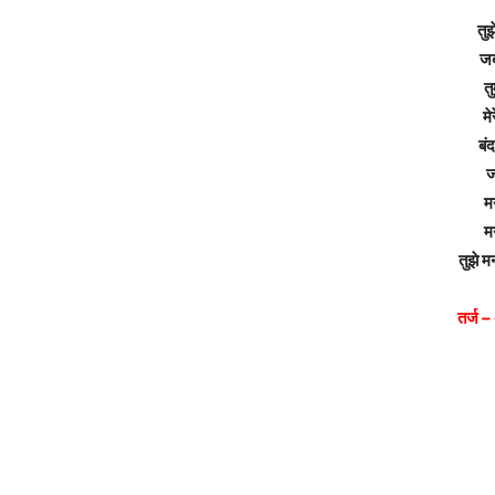
तु
जब
त
म
बं
ज
मन
मन
तुझे 
तर्ज –