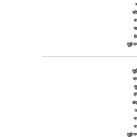
को
म
य
B
तुझे 
तु
जब
त
म
बं
ज
मन
मन
तुझे 