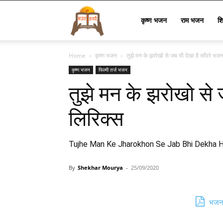
Bhajan
कृष्ण भजन
राम भजन
श
Home
कृष्ण भजन
तुझे मन के झरोखो से जब भी देखा है साँवरे भज
Lyrics
कृष्ण भजन
फिल्मी तर्ज भजन
तुझे मन के झरोखो से 
लिरिक्स
Tujhe Man Ke Jharokhon Se Jab Bhi Dekha 
By
Shekhar Mourya
-
25/09/2020
भजन 