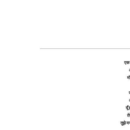
एक 
मो
यू
त
तुझे 