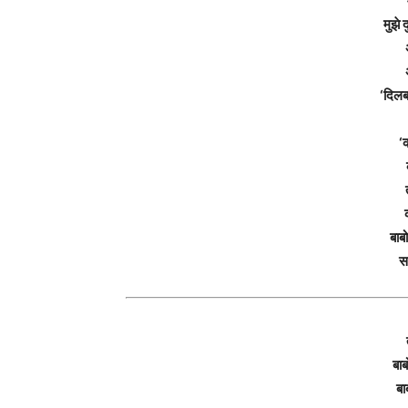
मुझे 
‘दिलबर
‘क
बाब
स
बाब
बा