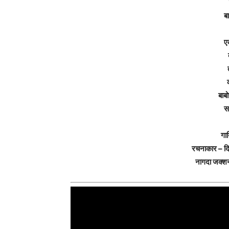
बा
ए
बाबो
स
गा
रचनाकार – दि
नागदा जक्