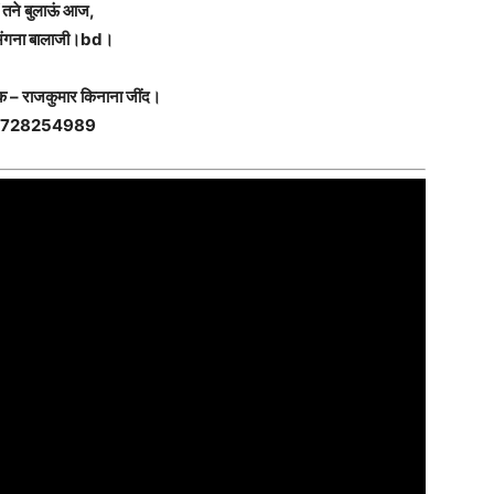
ैं तने बुलाऊं आज,
 अंगना बालाजी।bd।
 – राजकुमार किनाना जींद।
728254989