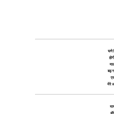
घणे 
होगी
माल
बढ़ ग
एक
मेरे
माय
हों