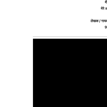
म
मेरे
लेखक / गायक
9