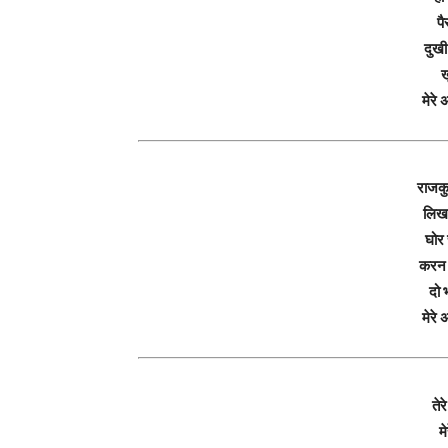
पै
दुखी
ख
मेरे
राजकु
लिखत
घोर 
करन 
दो
मेरे
ते
म