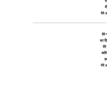
म
म
मेरे
तेरे
धर दि
तेर
करिए
छ
मेरे