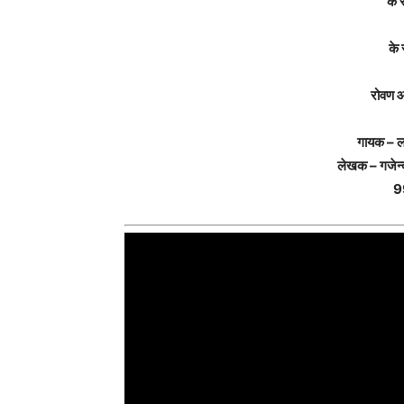
के 
के 
रोवण 
गायक – लक
लेखक – गजेन्
9