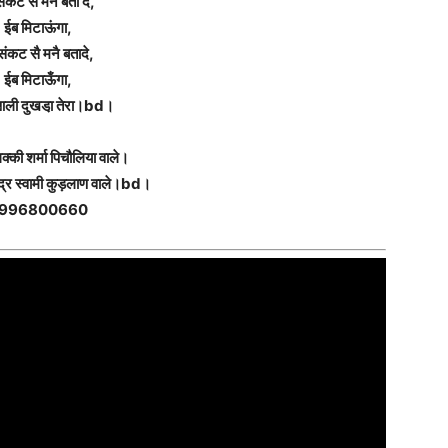
संकट से मनै बता दे,
ईब मिटाऊंगा,
संकट सै मनै बतादे,
ईब मिटाऊँगा,
आली दुखडा़ तेरा।bd।
्की शर्मा पिचौलिया वाले।
द्र स्वामी कुड़लाण वाले।bd।
996800660