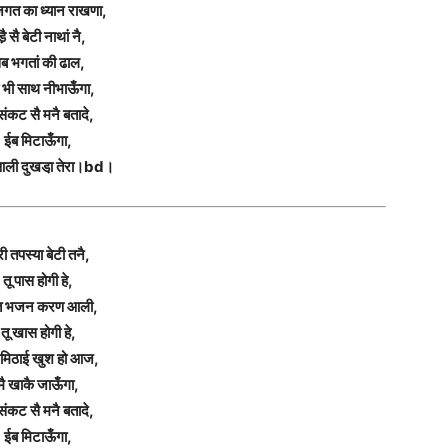
जगत का ध्यान राखणा,
ै़ सै बेटी नाथां नै,
ब भगतां की ढाल,
ा भी साथ नीभाऊँगा,
संकट सै मनै बतादे,
ईब मिटाऊँगा,
आली दुखडा़ तेरा।bd।
ी तपस्या बेटी तनै,
तू पास होगी हे,
ति भजन करण आली,
तू खास होगी हे,
ट मिठाई खुश हो आज,
मै खाकै जाऊँगा,
संकट सै मनै बतादे,
ईब मिटाऊँगा,