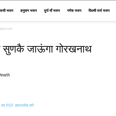
िवजी भजन
हनुमान भजन
दुर्गा माँ भजन
गणेश भजन
फिल्मी तर्ज भजन
ोरखनाथ भजन
ा सुणकै जाऊंगा गोरखनाथ
khnath
का PDF डाउनलोड करे