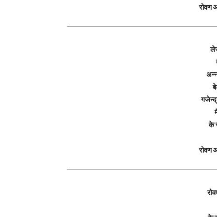
रोवण 
ले
अन्न
बे
गजेन्द
के 
रोवण 
रोव