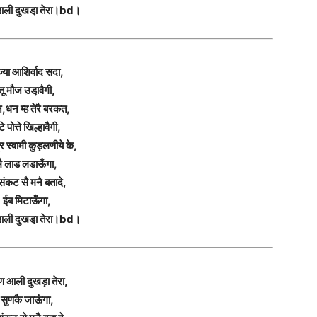
आली दुखडा़ तेरा।bd।
ज्या आशिर्वाद सदा,
तू मौज उडा़वैगी,
,धन म्ह तेरै बरकत,
टे पोत्ते खिल्हावैगी,
्र स्वामी कुड़लणीये के,
मै लाड लडाऊँगा,
संकट सै मनै बतादे,
ईब मिटाऊँगा,
आली दुखडा़ तेरा।bd।
ण आली दुखड़ा तेरा,
सुणकै जाऊंगा,