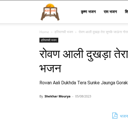
Bhajan
कृष्ण भजन
राम भजन
श
Home
हरियाणवी भजन
रोवण आली दुखड़ा तेरा सुणकै जाऊंगा ग
Lyrics
हरियाणवी भजन
रोवण आली दुखड़ा तेर
भजन
Rovan Aali Dukhda Tera Sunke Jaunga Gora
By
Shekhar Mourya
-
05/08/2023
भजन 