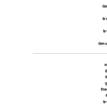
रोव
के 
के 
रोवण 
अर
ह
म
त
नियम
म
के 