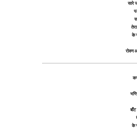
सारे 
पड
स
तेर
के 
रोवण 
कर
भग्
बाँ
के 