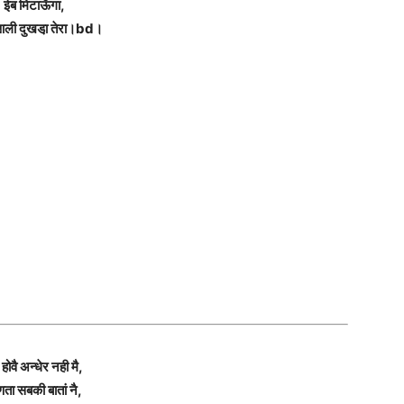
ईब मिटाऊँगा,
आली दुखडा़ तेरा।bd।
 होवै अन्धेर नही मै,
णता सबकी बातां नै,