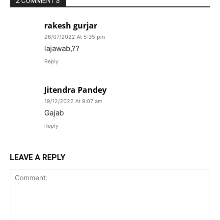
2 COMMENTS
rakesh gurjar
26/07/2022 At 5:35 pm
lajawab,??
Reply
Jitendra Pandey
19/12/2022 At 9:07 am
Gajab
Reply
LEAVE A REPLY