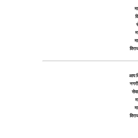
मा
व
स
म
मा
विरा
आप व
नगरी
सेव
म
मा
विरा