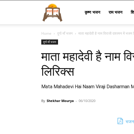
Bhajan
कृष्ण भजन
राम भजन
श
Home
दुर्गा माँ भजन
माता महादेवी है नाम विराजी दशरमन में भजन 
Lyrics
दुर्गा माँ भजन
माता महादेवी है नाम 
लिरिक्स
Mata Mahadevi Hai Naam Viraji Dasharman 
By
Shekhar Mourya
-
06/10/2020
भजन 