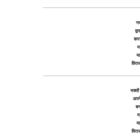
नव
द्व
कर
म
मा
विरा
भक्तो
अपने
बन
म
मा
विरा