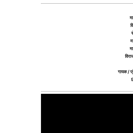
मा
व
स
म
मा
विरा
गायक / प