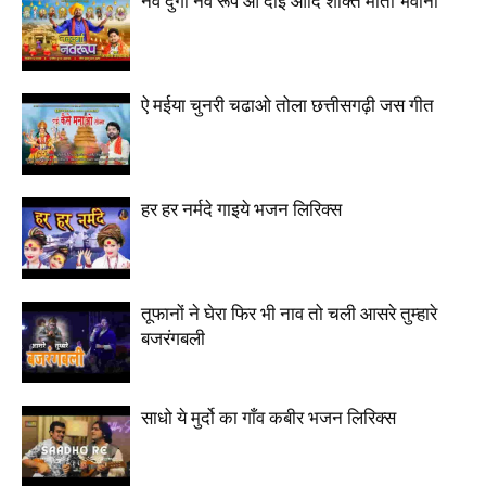
नव दुर्गा नव रूप ओ दाई आदि शक्ति माता भवानी
ऐ मईया चुनरी चढाओ तोला छत्तीसगढ़ी जस गीत
हर हर नर्मदे गाइये भजन लिरिक्स
तूफानों ने घेरा फिर भी नाव तो चली आसरे तुम्हारे
बजरंगबली
साधो ये मुर्दो का गाँव कबीर भजन लिरिक्स