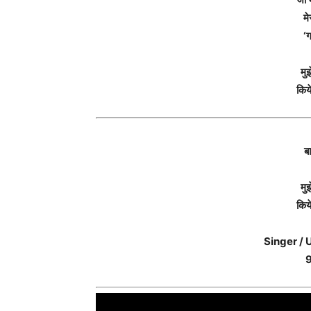
मे
‘ग
मु
किये
बा
मु
किये
Singer /