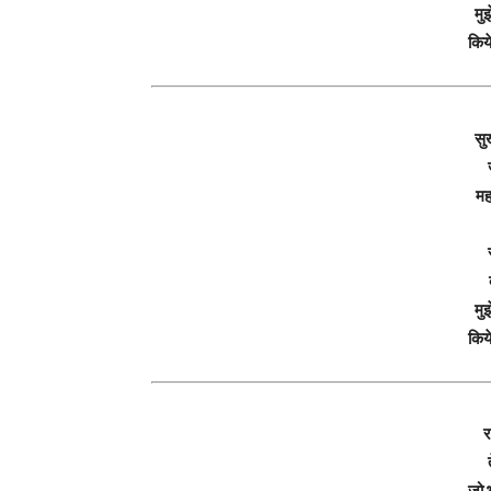
मु
किये
सु
मह
मु
किये
र
जो 