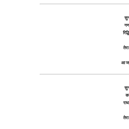
सु
गण
रिद्
तेर
आ जा
सु
का
राध
तेर