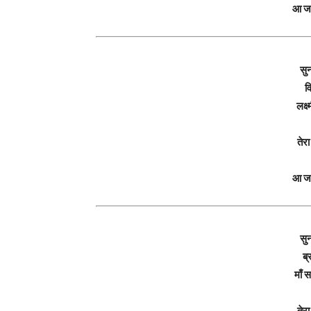
आ जा
सु
व
लक्ष
तेर
आ जा
सु
ब्
माँ 
तेर