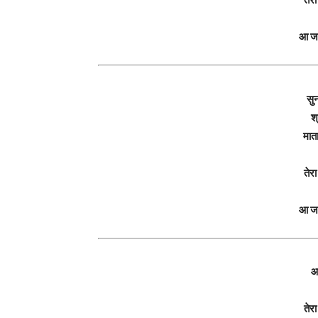
आ जा
सु
श
मात
तेर
आ जा
आ
तेर