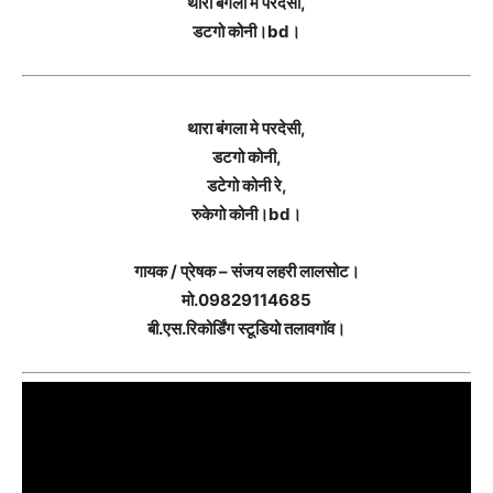
थारा बंगला मे परदेसी,
डटगो कोनी।bd।
थारा बंगला मे परदेसी,
डटगो कोनी,
डटेगो कोनी रे,
रुकेगो कोनी।bd।
गायक / प्रेषक – संजय लहरी लालसोट।
मो.09829114685
बी.एस.रिकोर्डिंग स्टूडियो तलावगाॅव।