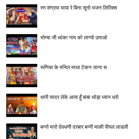
रण संग्राम भाया रे बिना सूनो भजन लिरिक्स
भोम्या जी थांका नाम को लाग्यो उमाओ
रूणिचा के मन्दिर माथा टेकन जाना स
थारी चादर लेके आया हूँ बाबा थोड़ा ध्यान धरो
बन्नो मारो देवधणी दरबार बन्नी माकी पीपल लाडली