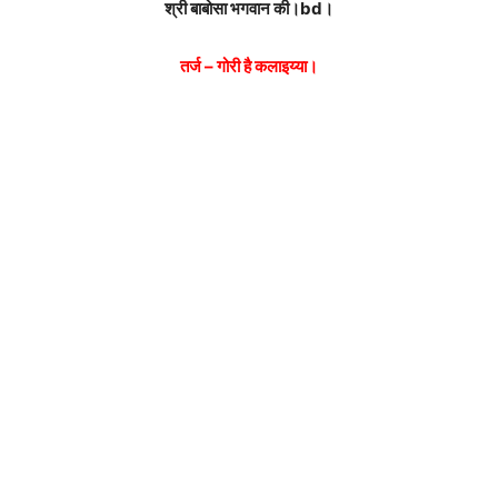
श्री बाबोसा भगवान की।bd।
तर्ज – गोरी है कलाइय्या।