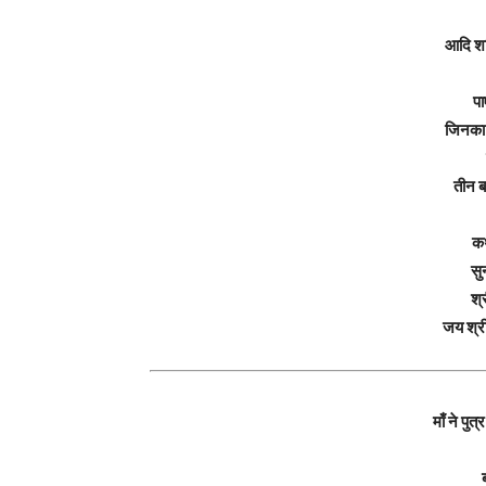
आदि शक्
पा
जिनका क
तीन ब
कथ
सु
श्
जय श्री
माँ ने पुत