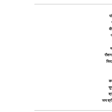
पा
वी
प
म
रौशन 
जिद 
कथ
सु
श्
जय श्री