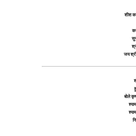
शीश का
कथ
सु
श्
जय श्री
श
ह
बोले कृष
श्या
श्या
न