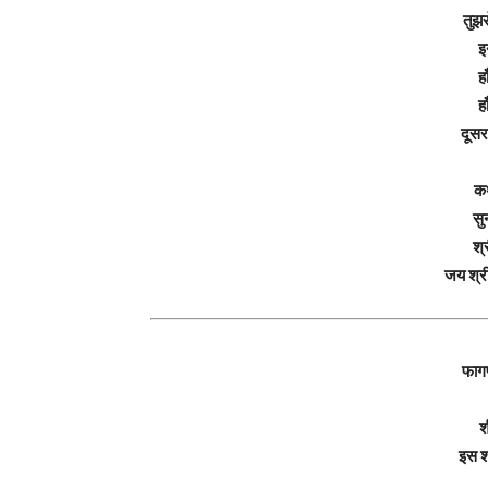
तुझस
इ
ह
ह
दूसर
कथ
सु
श्
जय श्री
फागण
श
इस श्