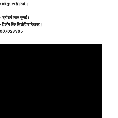
मन को लुभाता है।bd।
श्री हर्ष व्यास मुम्बई।
– दिलीप सिंह सिसोदिया दिलबर।
907023365