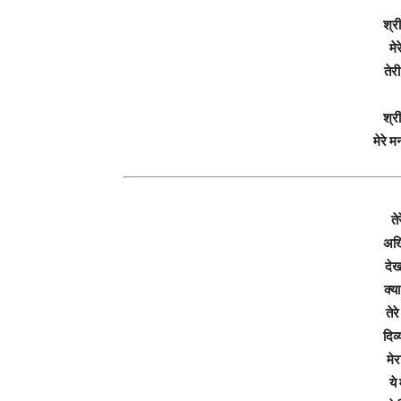
श्री
मे
तेर
श्री
मेरे 
ते
अखि
देख
क्य
तेर
दिव
मेर
ये