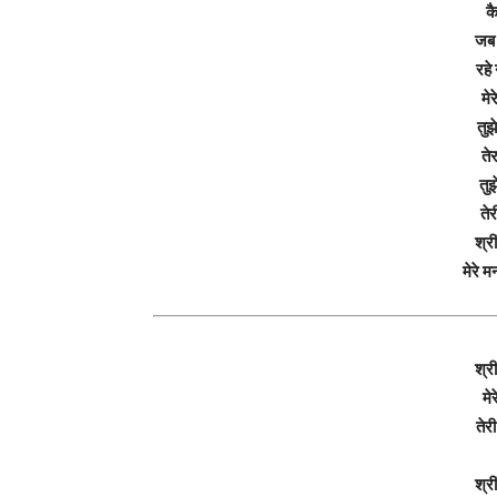
क
जब 
रहे
मेर
तुझे
ते
तुझ
तेर
श्री
मेरे 
श्री
मे
तेर
श्री