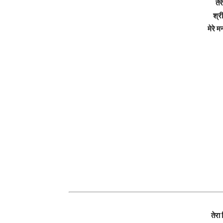
तेर
श्री
मेरे 
तेरा 