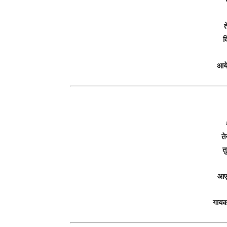
त
द
आये
ते
त
आए 
गायक