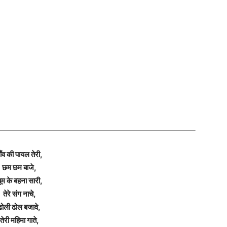
ाँव की पायल तेरी,
छम छम बाजे,
ूम के बहना सारी,
तेरे संग नाचे,
ढोली ढोल बजावे,
तेरी महिमा गाते,