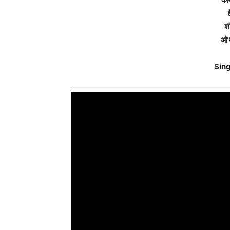
श
ओ 
Sing