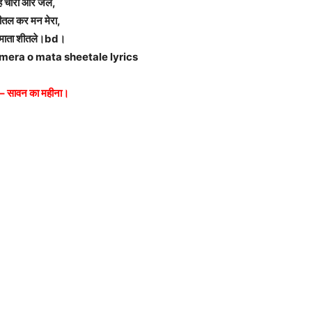
है चारों ओर जले,
ीतल कर मन मेरा,
माता शीतले।bd।
mera o mata sheetale lyrics
ज – सावन का महीना।