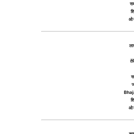
सब
श
ओ 
ला
ते
स
ज
Bhaj
श
ओ 
काम