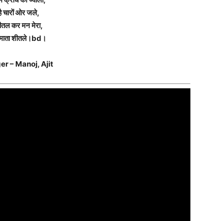
है चारों ओर जले,
ीतल कर मन मेरा,
माता शीतले।bd।
er – Manoj, Ajit