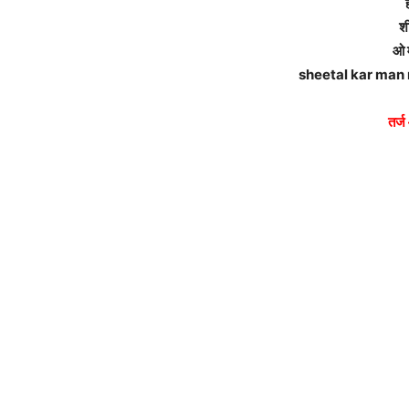
श
ओ 
sheetal kar man 
तर्