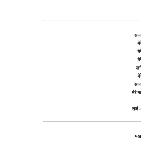
सजा
मे
मे
मे
लगे
मे
सजा 
मेरे
तर्ज 
पखा