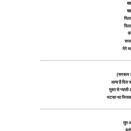
बह
बह
पिला
पिला
मे
सजा 
मेरे
(सरकार आ 
आया है दिल क
मुद्द्त से प्य
भटका था जिसको 
तुम 
मेर