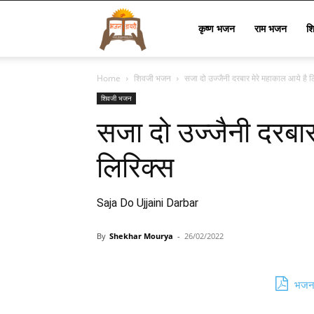
Bhajan
कृष्ण भजन
राम भजन
श
Home
शिवजी भजन
सजा दो उज्जैनी दरबार मेरे महाकाल आये है ल
Lyrics
शिवजी भजन
सजा दो उज्जैनी दरबार
लिरिक्स
Saja Do Ujjaini Darbar
By
Shekhar Mourya
-
26/02/2022
भजन 