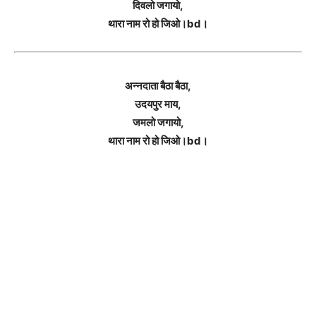
दिवलो जगायो,
थारा नाम रो हो जिओ।bd।
अन्नदाता बैठा बैठा,
उदयपुर माय,
जमलो जगायो,
थारा नाम रो हो जिओ।bd।