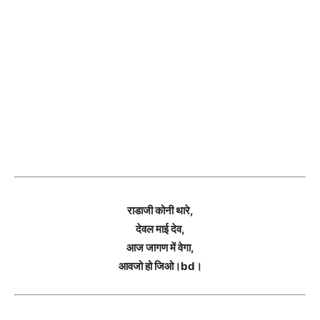
राडाजी कोनी थारे,
देवल माई देव,
आज जागण में वेगा,
आवजो हो जिओ।bd।