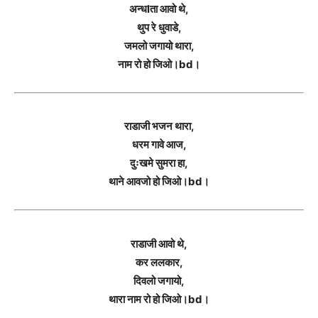
अन्धlता आवो थे,
थुप रे धुवाडे,
जमलो जगायो थारा,
नाम रो हो जिओ।bd।
राडाजी भजन थारा,
धरम गावे आज,
दुःखमे सुमरा हा,
थाने आवजो हो जिओ।bd।
राडाजी आवो थे,
कर ललकार,
दिवलो जगायो,
थारा नाम रो हो जिओ।bd।