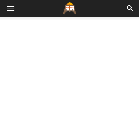
Bhajan
Lyrics