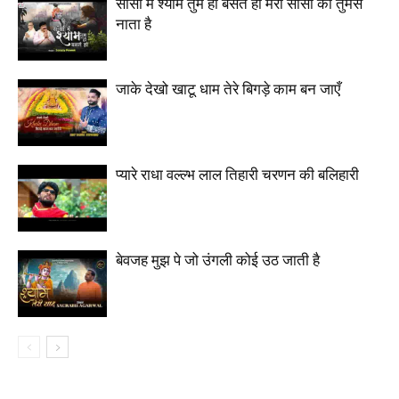
साँसों में श्याम तुम ही बसते हो मेरी साँसों का तुमसे
नाता है
जाके देखो खाटू धाम तेरे बिगड़े काम बन जाएँ
प्यारे राधा वल्ल्भ लाल तिहारी चरणन की बलिहारी
बेवजह मुझ पे जो उंगली कोई उठ जाती है