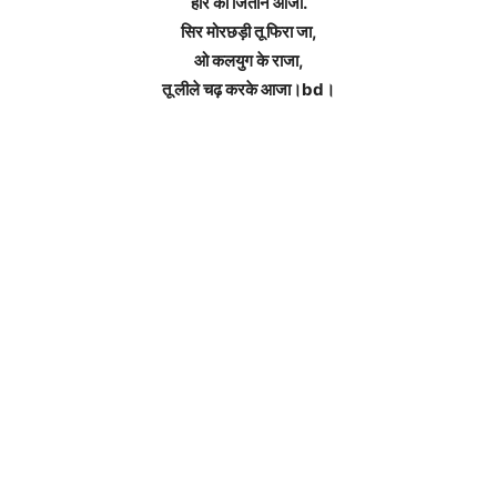
हारे को जिताने आजा.
सिर मोरछड़ी तू फिरा जा,
ओ कलयुग के राजा,
तू लीले चढ़ करके आजा।bd।