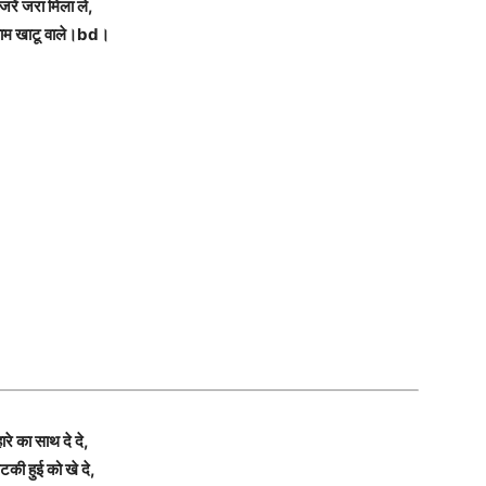
जरें जरा मिला ले,
याम खाटू वाले।bd।
ारे का साथ दे दे,
की हुई को खे दे,