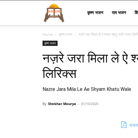
Bhajan
कृष्ण भजन
राम भजन
श
Home
कृष्ण भजन
नज़रे जरा मिला ले ऐ श्याम खाटू वाले भजन लिर
Lyrics
कृष्ण भजन
नज़रे जरा मिला ले ऐ श
लिरिक्स
Nazre Jara Mila Le Ae Shyam Khatu Wale
By
Shekhar Mourya
-
01/10/2020
भजन 