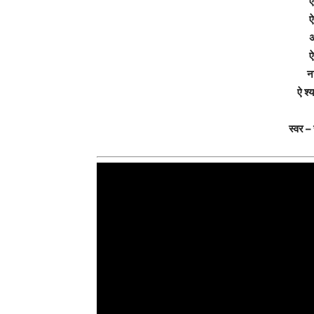
ऐ
ऐ
अ
ऐ
न
ऐ श्
स्वर –