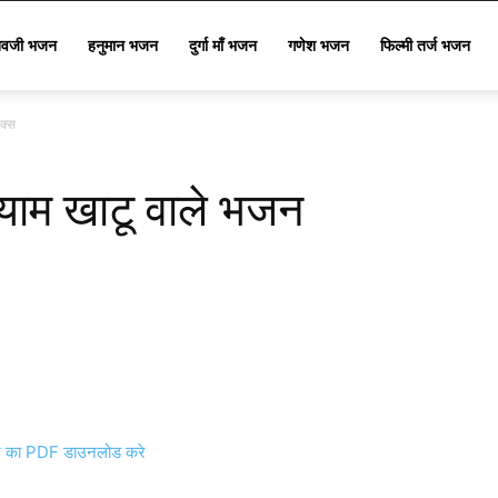
िवजी भजन
हनुमान भजन
दुर्गा माँ भजन
गणेश भजन
फिल्मी तर्ज भजन
िक्स
्याम खाटू वाले भजन
का PDF डाउनलोड करे