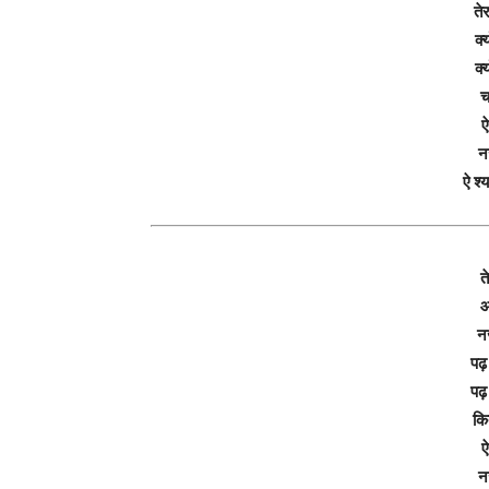
ते
क्
क्
च
ऐ
न
ऐ श्
त
आ
नज़
पढ़ 
पढ़ 
कित
ऐ
न