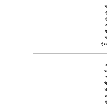
न
ऐ
ऐ
अ
ऐ
न
ऐ श्
आ
फर
ज
कि
कि
क्
ऐ