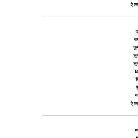
ऐ श्
द
वा
कु
सु
सु
B
‘ब
ऐ
न
ऐ श्
न