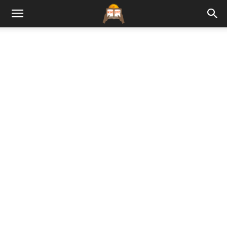
Bhajan
Lyrics