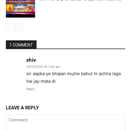
1 COMMENT
shiv
14/11/2020 At 1:42 am
sir aapka ye bhajan mujhe bahut hi achha laga
hai jay mata di
Reply
LEAVE A REPLY