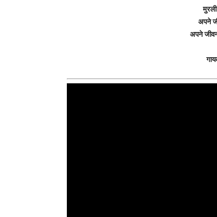
मुरली 
अपने ज
अपने जीव
गाय