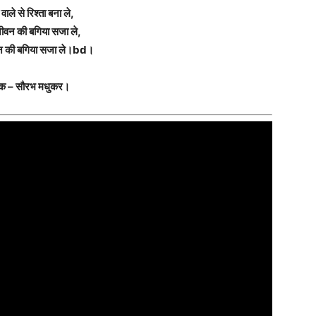
वाले से रिश्ता बना ले,
ीवन की बगिया सजा ले,
न की बगिया सजा ले।bd।
क – सौरभ मधुकर।