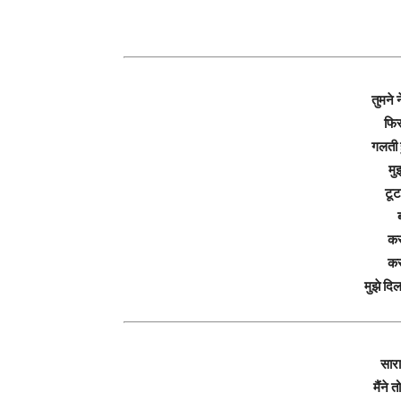
तुमने 
फिर 
गलती 
मु
टूट
कस
कस
मुझे दिल
सारा
मैंने 