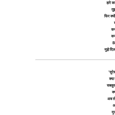
हारे क
तु
फिर क्यों
कस
कस
B
मुझे दिल
‘सुरे
क्या
सबकुछ
क्य
अब त
आ
मु