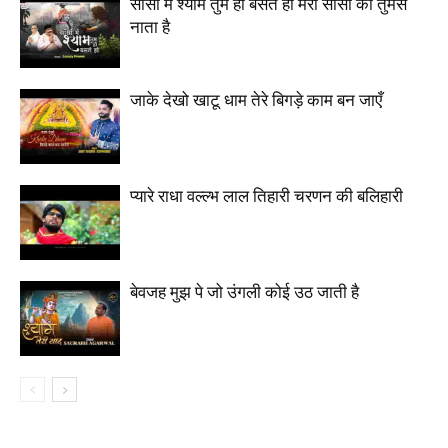
साँसों में श्याम तुम ही बसते हो मेरी साँसों का तुमसे
नाता है
जाके देखो खाटू धाम तेरे बिगड़े काम बन जाएँ
प्यारे राधा वल्ल्भ लाल तिहारी चरणन की बलिहारी
बेवजह मुझ पे जो उंगली कोई उठ जाती है