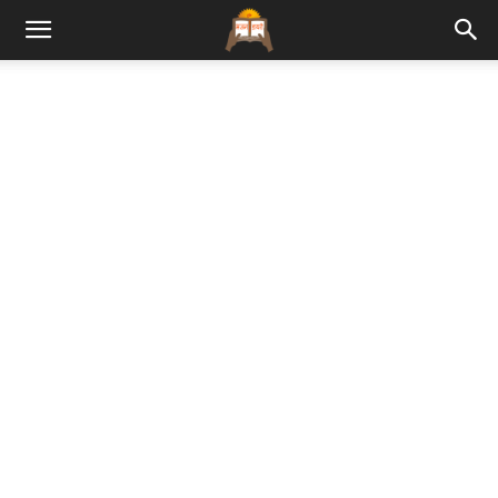
Bhajan
Lyrics