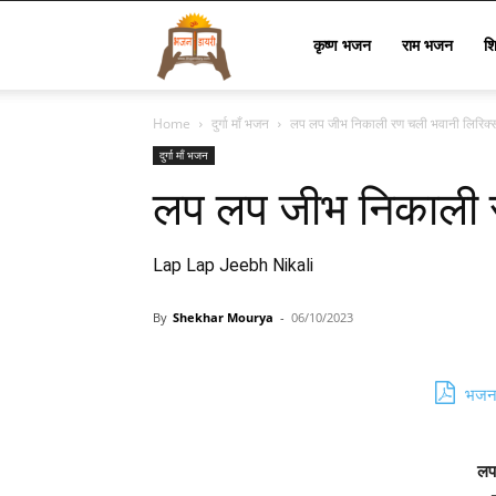
Bhajan
कृष्ण भजन
राम भजन
श
Home
दुर्गा माँ भजन
लप लप जीभ निकाली रण चली भवानी लिरिक्
Lyrics
दुर्गा माँ भजन
लप लप जीभ निकाली र
Lap Lap Jeebh Nikali
By
Shekhar Mourya
-
06/10/2023
भजन 
लप