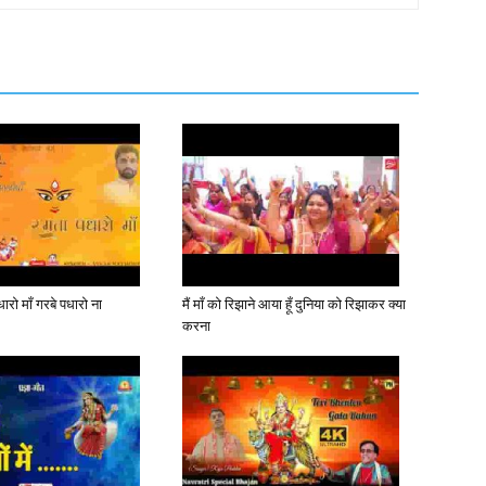
ारो माँ गरबे पधारो ना
मैं माँ को रिझाने आया हूँ दुनिया को रिझाकर क्या
करना