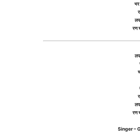
भर 
र
लप
रण 
लप
च
र
लप
रण 
Singer – 