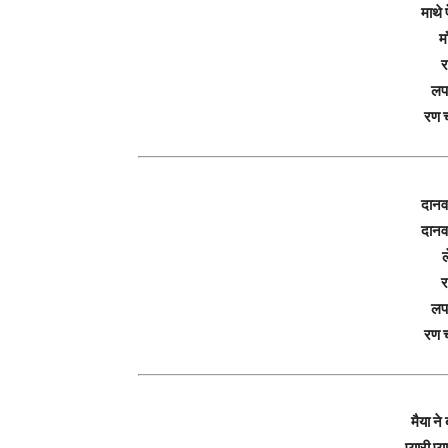
माथे 
मा
र
लप
रण 
दानव
दानव
ल
र
लप
रण 
मैया न
प्यारी प्