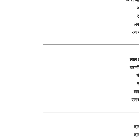
आ
र
लप
रण 
लाल तु
चरणों 
म
र
लप
रण 
दान
दान