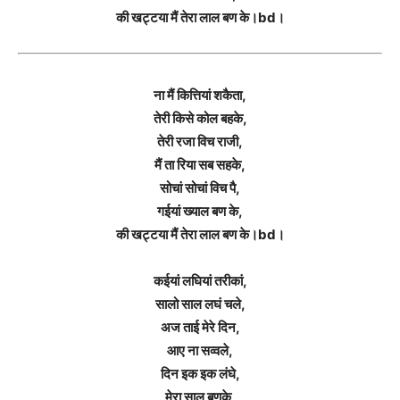
की खट्टया मैं तेरा लाल बण के।bd।
ना मैं कित्तियां शकैता,
तेरी किसे कोल बहके,
तेरी रजा विच राजी,
मैं ता रिया सब सहके,
सोचां सोचां विच पै,
गईयां ख्याल बण के,
की खट्टया मैं तेरा लाल बण के।bd।
कईयां लघियां तरीकां,
सालो साल लघं चले,
अज ताई मेरे दिन,
आए ना सव्वले,
दिन इक इक लंघे,
मेरा साल बणके,