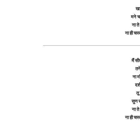
खा
मने च
ना त
ना ही चस
मैं स
तन
ना म
दर
तू
सुण र
ना त
ना ही चस