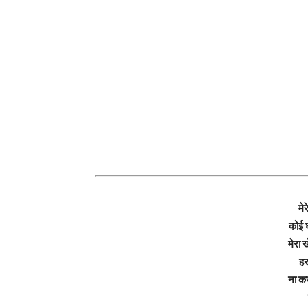
मेर
कोई 
मेरा ख
हर
ना कर