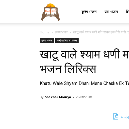
Bhajan
कृष्ण भजन
राम भजन
श
Home
कृष्ण भजन
खाटू वाले श्याम धणी मने चस्का एक तेरी यारी 
Lyrics
कृष्ण भजन
कन्हैया मित्तल भजन
खाटू वाले श्याम धणी म
भजन लिरिक्स
Khatu Wale Shyam Dhani Mene Chaska Ek Ter
By
Shekhar Mourya
-
29/08/2018
भजन 