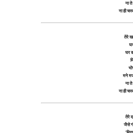
ना त
ना ही चस
तेरे 
घर
घर क
म
भो
मने मज
ना त
ना ही चस
तेरे 
जैसे ग
‘मित्