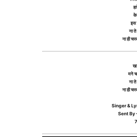
हा
के
इस 
ना त
ना ही चस
खा
मने च
ना त
ना ही चस
Singer & Lyr
Sent By