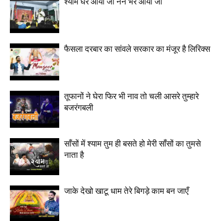
श्याम घर आया जी नैन भर आया जी
फैसला दरबार का सांवले सरकार का मंजूर है लिरिक्स
तूफानों ने घेरा फिर भी नाव तो चली आसरे तुम्हारे
बजरंगबली
साँसों में श्याम तुम ही बसते हो मेरी साँसों का तुमसे
नाता है
जाके देखो खाटू धाम तेरे बिगड़े काम बन जाएँ