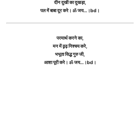
दीन दुखी का दुखड़ा,
पल में बाबा दूर करे। ॐ जय…।bd।
परमार्थ करने का,
मन में ढृढ़ निश्चय करे,
भभूता सिद्ध गुरु जी,
आशा पूरी करे। ॐ जय…।bd।