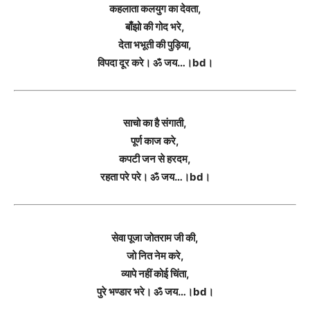
कहलाता कलयुग का देवता,
बाँझो की गोद भरे,
देता भभूती की पुड़िया,
विपदा दूर करे। ॐ जय…।bd।
साचो का है संगाती,
पूर्ण काज करे,
कपटी जन से हरदम,
रहता परे परे। ॐ जय…।bd।
सेवा पूजा जोतराम जी की,
जो नित नेम करे,
व्यापे नहीं कोई चिंता,
पुरे भण्डार भरे। ॐ जय…।bd।