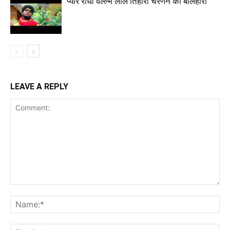
प्यारे राधा वल्ल्भ लाल तिहारी चरणन की बलिहारी
LEAVE A REPLY