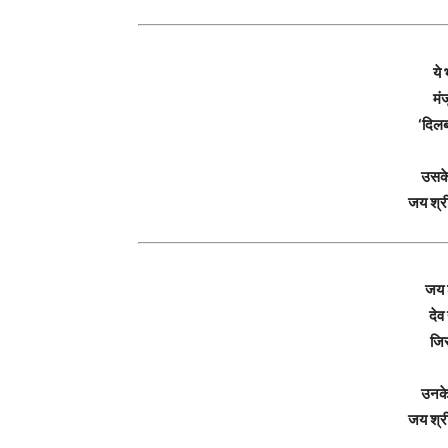
ये
मं
‘दिलब
उसके
जय श्र
जय 
देव
जिस
उनके
जय श्र