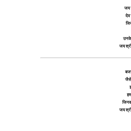
जय 
देव
जिस
उनके
जय श्र
बजरं
जैसे
हम
जिनका
जय श्र