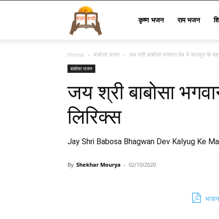
Bhajan
कृष्ण भजन
राम भजन
श
Home
बाबोसा भजन
जय श्री बाबोसा भगवान देव ये कलयुग के मह
Lyrics
बाबोसा भजन
जय श्री बाबोसा भगवा
लिरिक्स
Jay Shri Babosa Bhagwan Dev Kalyug Ke M
By
Shekhar Mourya
-
02/10/2020
भजन 