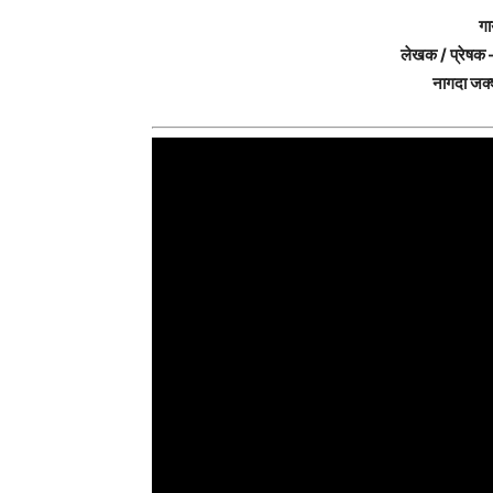
गा
लेखक / प्रेषक 
नागदा ज