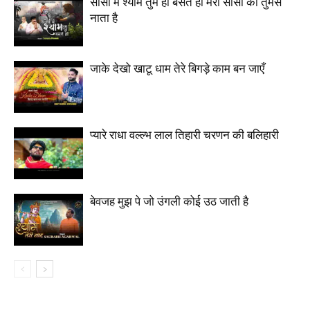
साँसों में श्याम तुम ही बसते हो मेरी साँसों का तुमसे
नाता है
जाके देखो खाटू धाम तेरे बिगड़े काम बन जाएँ
प्यारे राधा वल्ल्भ लाल तिहारी चरणन की बलिहारी
बेवजह मुझ पे जो उंगली कोई उठ जाती है