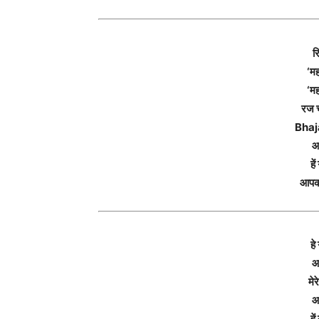
रि
‘मह
‘मह
रज च
Bhaj
आ
हे
आपक
हे
आ
मे
आ
हे