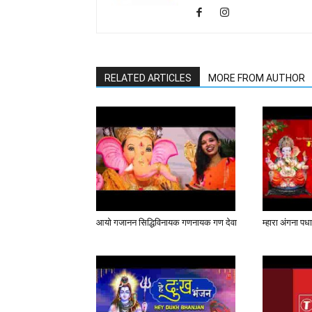
RELATED ARTICLES
MORE FROM AUTHOR
आयो गजानन सिद्धिविनायक गणनायक गण देवा
म्हारा अंगना प