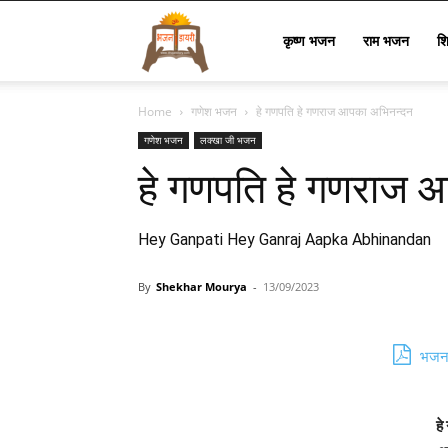
Bhajan
कृष्ण भजन
राम भजन
श
Home
गणेश भजन
हे गणपति हे गणराज आपका अभिनन्दन
Lyrics
गणेश भजन
लक्खा जी भजन
हे गणपति हे गणराज 
Hey Ganpati Hey Ganraj Aapka Abhinandan
By
Shekhar Mourya
-
13/09/2023
भजन 
हे