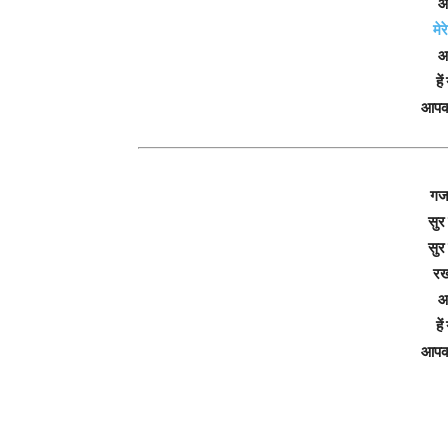
आ
मेर
आ
हे
आपक
गज
सुर
सुर
रख
आ
हे
आपक