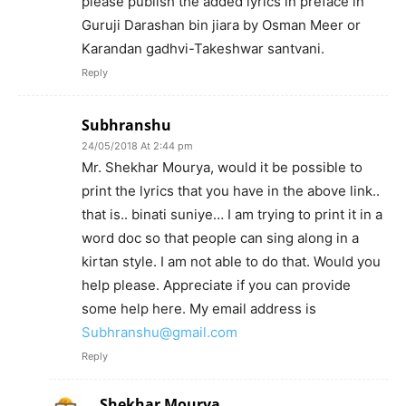
please publish the added lyrics in preface in
Guruji Darashan bin jiara by Osman Meer or
Karandan gadhvi-Takeshwar santvani.
Reply
Subhranshu
24/05/2018 At 2:44 pm
Mr. Shekhar Mourya, would it be possible to
print the lyrics that you have in the above link..
that is.. binati suniye… I am trying to print it in a
word doc so that people can sing along in a
kirtan style. I am not able to do that. Would you
help please. Appreciate if you can provide
some help here. My email address is
Subhranshu@gmail.com
Reply
Shekhar Mourya