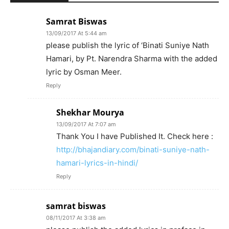
Samrat Biswas
13/09/2017 At 5:44 am
please publish the lyric of ‘Binati Suniye Nath
Hamari, by Pt. Narendra Sharma with the added
lyric by Osman Meer.
Reply
Shekhar Mourya
13/09/2017 At 7:07 am
Thank You I have Published It. Check here :
http://bhajandiary.com/binati-suniye-nath-
hamari-lyrics-in-hindi/
Reply
samrat biswas
08/11/2017 At 3:38 am