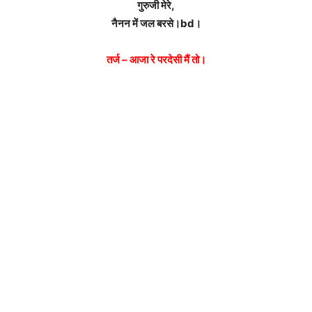
गुरुजी मेरे,
नैनन में जल बरसे।bd।
तर्ज – आजा रे परदेसी मैं तो।