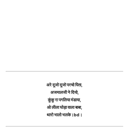
अरे दूजो दूजो परचो पिता,
अजमालजी ने दियो,
कुंकु रा पगलिया मंडाया,
ओ लीला घोड़ा वाला बाबा,
थारो भालो भलके।bd।