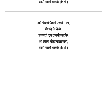
थारो भालो भलके।bd।
अरे पेहलो पेहलो परचो माता,
मैणादे ने दियो,
उपणतो दूध ढबायो जटके,
ओ लीला घोड़ा वाला बाबा,
थारो भालो भलके।bd।