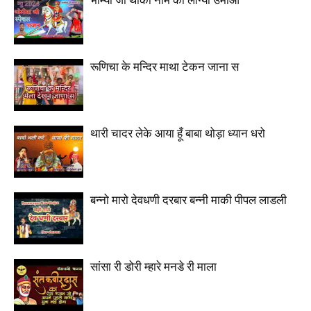
भोम्या जी थांका नाम को लाग्यो उमाओ
रूणिचा के मन्दिर माथा टेकन जाना स
थारी चादर लेके आया हूँ बाबा थोड़ा ध्यान धरो
बन्नो मारो देवधणी दरबार बन्नी माकी पीपल लाडली
सांसा री डोरी म्हारे मनडे री माला