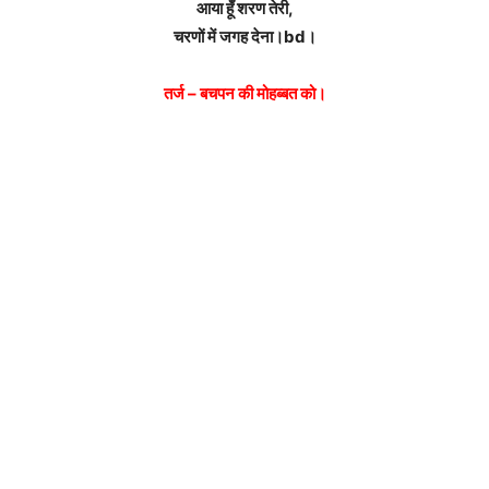
आया हूँ शरण तेरी,
चरणों में जगह देना।bd।
तर्ज – बचपन की मोहब्बत को।