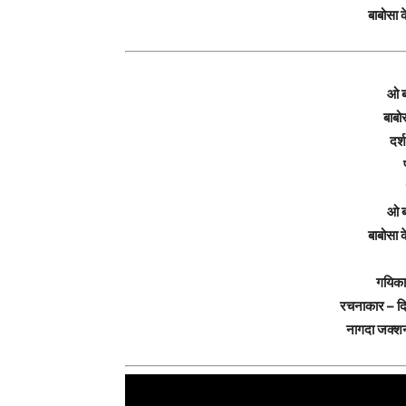
बाबोसा 
ओ ब
बाबो
दर्श
ओ ब
बाबोसा 
गयिका 
रचनाकार – दि
नागदा जक्