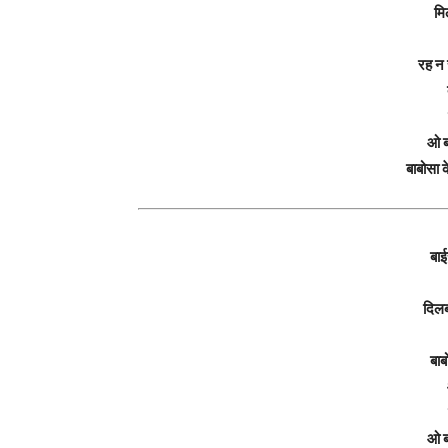
मि
रह न 
ओ ब
बाबोसा 
बा
दिलब
बाब
ओ ब