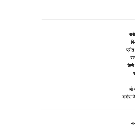
बाबो
मि
प्रीत
रस
कैसे
र
ओ ब
बाबोसा 
बा