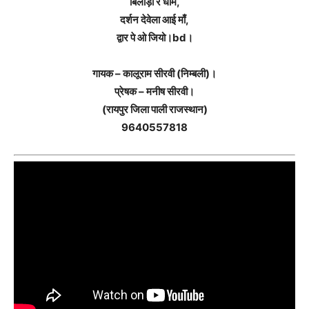
बिलाड़ा रे धाम,
दर्शन देवेला आई माँ,
द्वार पे ओ जियो।bd।
गायक – कालूराम सीरवी (निम्बली)।
प्रेषक – मनीष सीरवी।
(रायपुर जिला पाली राजस्थान)
9640557818