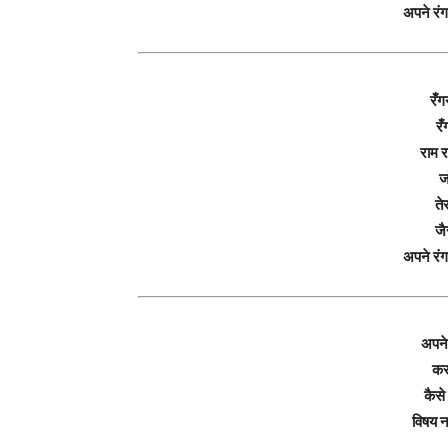
अपने रं
रँग
रँ
राम र
जो
तेर
जै
अपने रं
अपने 
कर
कैसे
विषय 