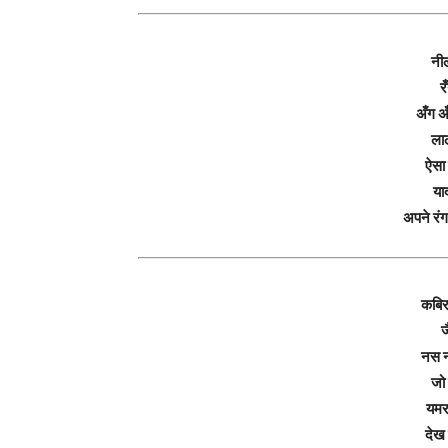
नील
र
अँग अँ
लाल
ऐसा 
या
अपने रं
कबिर
ज
नस न
जो 
यमर
देख 