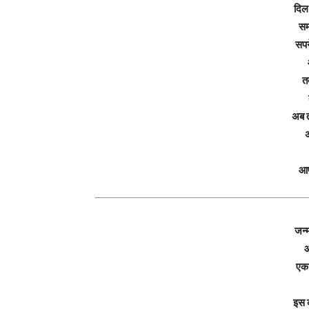
दिल 
सम
सपने
तब
अब तो
आ
जन्
आ
एक 
इस 