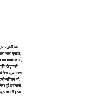
ूरत सुहानी थारी,
्यारो प्यारो मुखड़ो,
 चम चमके जंय्या,
चाँद रो टुकड़ो,
से नैना सु अमीरस,
देखो अविराम जी,
निया हुई है दीवानी,
चुरू धाम री।bd।