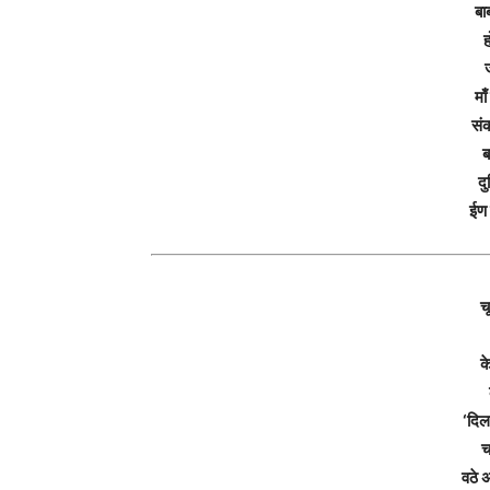
बा
ह
मा
संक
ब
दु
ईण 
चू
क
‘दिल
च
वठे 