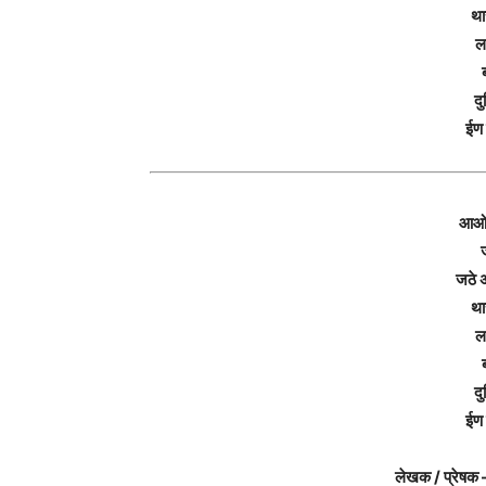
था
ल
दु
ईण 
आओ 
ज
जठे 
था
ल
दु
ईण 
लेखक / प्रेषक 