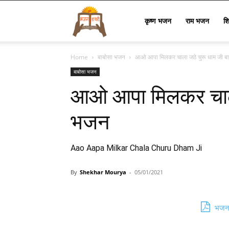
Bhajan
कृष्ण भजन
राम भजन
श
Home
बाबोसा भजन
आओ आपा मिलकर चाला जठे चुरू धाम जी ब
Lyrics
बाबोसा भजन
आओ आपा मिलकर चाला 
भजन
Aao Aapa Milkar Chala Churu Dham Ji
By
Shekhar Mourya
-
05/01/2021
भजन 