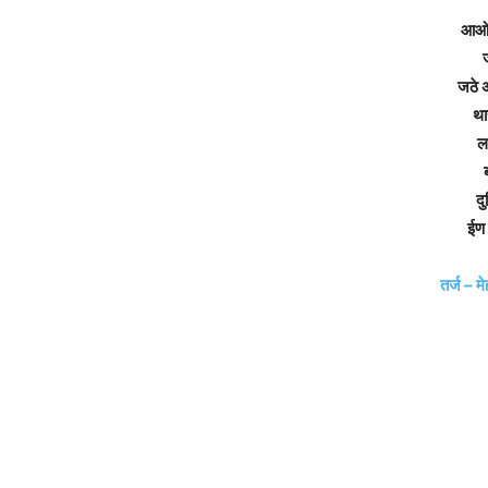
आओ 
ज
जठे 
था
ल
दु
ईण 
तर्ज – म