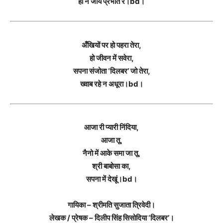
हो न जाये प्रभात रे।bd।
अँखियों पर हो पहरा तेरा,
हो जीवन में सवेरा,
सपना संजोता ‘दिलबर’ जो तेरा,
ख्वाब रहे न अधूरा।bd।
आजा री प्यारी निंदिया,
आजा तू,
नैनो में आके समा जा तू,
श्री बाबोसा का,
सपना में देखूं।bd।
गायिका – श्रीमति सुजाता त्रिवेदी।
लेखक / प्रेषक – दिलीप सिंह सिसोदिया ‘दिलबर’।